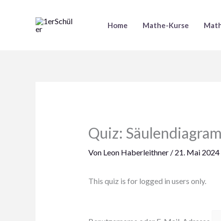
Zum
Inhalt
Home
Mathe-Kurse
Math
springen
Quiz: Säulendiagra
Von
Leon Haberleithner
/
21. Mai 2024
This quiz is for logged in users only.