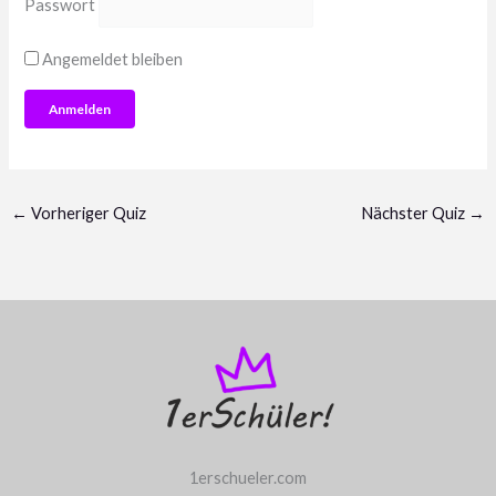
Passwort
Angemeldet bleiben
←
Vorheriger Quiz
Nächster Quiz
→
1erschueler.com