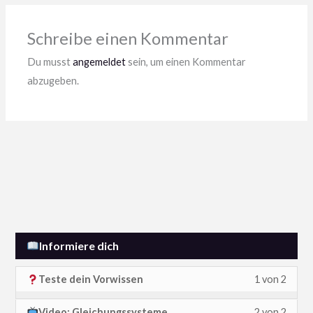
zum
Kursin
Schreibe einen Kommentar
zu
Du musst
angemeldet
sein, um einen Kommentar
erhalt
abzugeben.
Informiere dich
L
D
Teste dein Vorwissen
1 von 2
e
u
L
D
Video: Gleichungssysteme
2 von 2