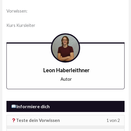
Vorwissen:
Kurs Kursleiter
Leon Haberleithner
Autor
Informiere dich
Lesso
Du
Teste dein Vorwissen
1 von 2
1
musst