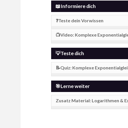
📖Informiere dich
❓Teste dein Vorwissen
📺Video: Komplexe Exponentialgl
💡Teste dich
📝Quiz: Komplexe Exponentialgle
🎯Lerne weiter
Zusatz Material: Logarithmen & E