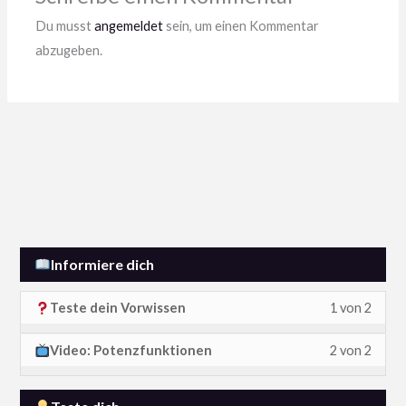
zu
Du musst
angemeldet
sein, um einen Kommentar
erhalt
abzugeben.
Informiere dich
L
D
Teste dein Vorwissen
1 von 2
e
u
L
D
Video: Potenzfunktionen
2 von 2
s
m
e
u
s
u
s
m