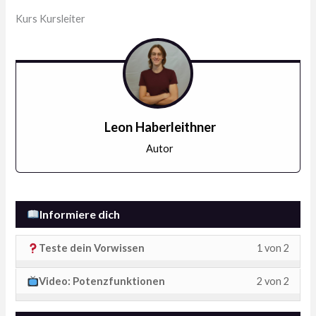
Kurs Kursleiter
Leon Haberleithner
Autor
Informiere dich
Lesso
Du
Teste dein Vorwissen
1 von 2
1
musst
Lesso
Du
Video: Potenzfunktionen
2 von 2
of
dich
2
musst
2
für
of
dich