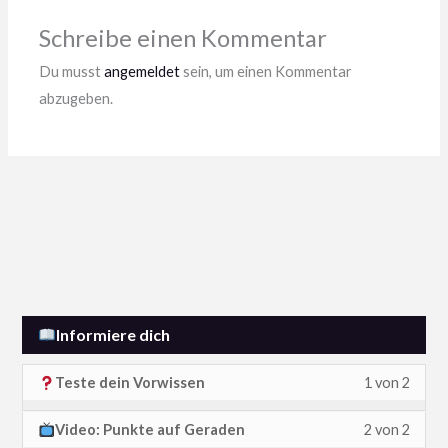
zum
Kursin
Schreibe einen Kommentar
zu
Du musst
angemeldet
sein, um einen Kommentar
erhalt
abzugeben.
Informiere dich
L
D
Teste dein Vorwissen
1 von 2
e
u
L
D
Video: Punkte auf Geraden
2 von 2
s
m