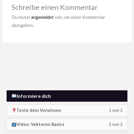
erhalt
weiter
Zuga
Schreibe einen Kommentar
zum
Du musst
angemeldet
sein, um einen Kommentar
Kursin
abzugeben.
zu
erhalt
Informiere dich
L
D
Teste dein Vorwissen
1 von 2
e
u
L
D
Video: Vektoren Basics
2 von 2
s
m
e
u