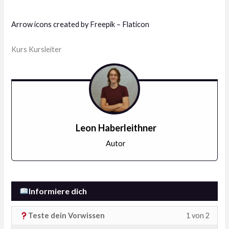
Arrow icons created by Freepik – Flaticon
Kurs Kursleiter
Leon Haberleithner
Autor
Informiere dich
Lesso
Du
Teste dein Vorwissen
1 von 2
1
musst