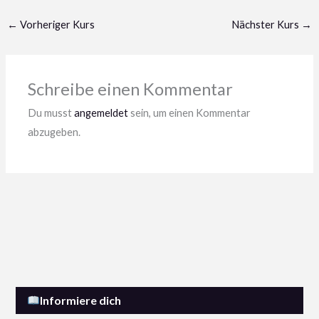
zum
secti
Kurs
←
Vorheriger Kurs
Nächster Kurs
→
Kursin
einsch
zu
Lerne
um
erhalt
weiter
Zuga
Schreibe einen Kommentar
zum
Du musst
angemeldet
sein, um einen Kommentar
Kursin
abzugeben.
zu
erhalt
Informiere dich