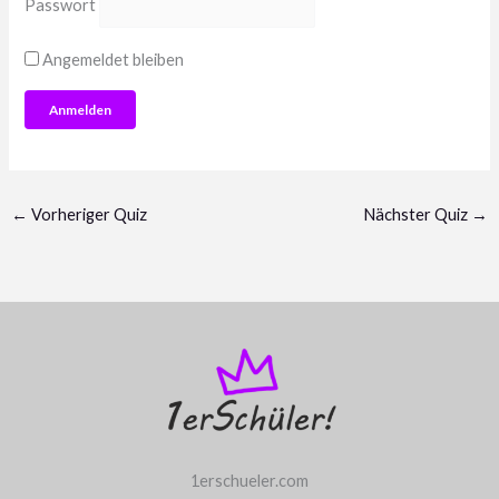
Passwort
Angemeldet bleiben
←
Vorheriger Quiz
Nächster Quiz
→
1erschueler.com