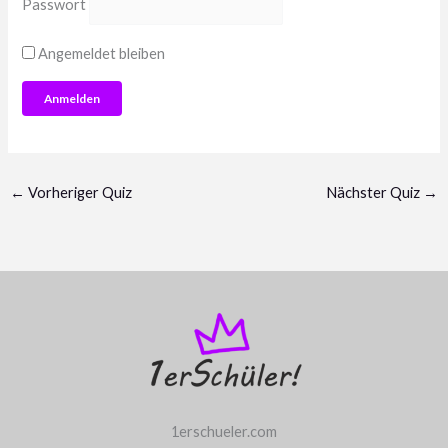
Passwort
Angemeldet bleiben
←
Vorheriger Quiz
Nächster Quiz
→
1erschueler.com