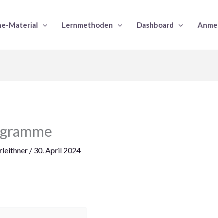
e-Material
Lernmethoden
Dashboard
Anme
agramme
leithner
/
30. April 2024